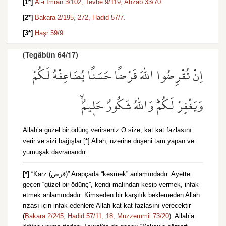
[1*]
Âl-i İmran 3/102,
Tevbe 9/119,
Ahzab 33/70.
[2*]
Bakara 2/195,
272,
Hadid 57/7.
[3*]
Haşr 59/9.
(Tegâbün 64/17)
اِنْ تُقْرِضُوا اللّٰهَ قَرْضًا حَسَنًا يُضَاعِفْهُ لَكُمْ
وَيَغْفِرْ لَكُمْۜ وَاللّٰهُ شَكُورٌ حَل۪يمٌۙ
Allah’a güzel bir ödünç verirseniz O size, kat kat fazlasını
verir ve sizi bağışlar.[*] Allah, üzerine düşeni tam yapan ve
yumuşak davranandır.
[*]
“Karz (قرض)” Arapçada “kesmek” anlamındadır. Ayette
geçen “güzel bir ödünç”, kendi malından kesip vermek, infak
etmek anlamındadır. Kimseden bir karşılık beklemeden Allah
rızası için infak edenlere Allah kat-kat fazlasını verecektir
(
Bakara 2/245,
Hadid 57/11,
18,
Müzzemmil 73/20
). Allah’a