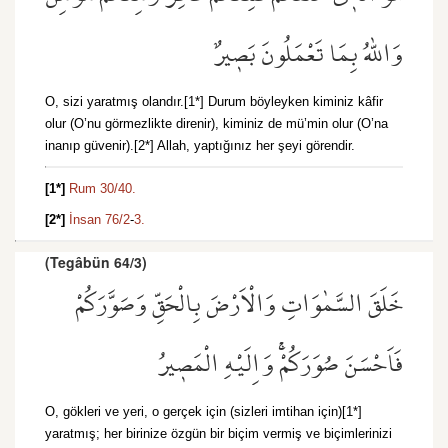
وَاللّٰهُ بِمَا تَعْمَلُونَ بَص۪يرٌ
O, sizi yaratmış olandır.[1*] Durum böyleyken kiminiz kâfir
olur (O’nu görmezlikte direnir), kiminiz de mü’min olur (O’na
inanıp güvenir).[2*] Allah, yaptığınız her şeyi görendir.
[1*]
Rum 30/40.
[2*]
İnsan 76/2
-
3.
(Tegâbün 64/3)
خَلَقَ السَّمٰوَاتِ وَالْاَرْضَ بِالْحَقِّ وَصَوَّرَكُمْ
فَاَحْسَنَ صُوَرَكُمْۚ وَاِلَيْهِ الْمَص۪يرُ
O, gökleri ve yeri, o gerçek için (sizleri imtihan için)[1*]
yaratmış; her birinize özgün bir biçim vermiş ve biçimlerinizi