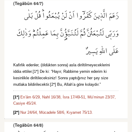
(Tegâbün 64/7)
زَعَمَ الَّذ۪ينَ كَفَرُٓوا اَنْ لَنْ يُبْعَثُواۜ قُلْ بَلٰى
وَرَبّ۪ي لَتُبْعَثُنَّ ثُمَّ لَتُنَبَّؤُ۬نَّ بِمَا عَمِلْتُمْۜ وَذٰلِكَ
عَلَى اللّٰهِ يَس۪يرٌ
Kafirlik edenler, (öldükten sonra) asla diriltilmeyeceklerini
iddia ettiler.[1*] De ki: “Hayır, Rabbime yemin ederim ki
kesinlikle diriltileceksiniz! Sonra yaptığınız her şey size
mutlaka bildirilecektir.[2*] Bu, Allah’a göre kolaydır.”
[1*]
En’âm 6/29,
Nahl 16/38,
İsra 17/49
-
51,
Mü’minun 23/37,
Casiye 45/24.
[2*]
Nur 24/64,
Mücadele 58/6,
Kıyamet 75/13.
(Tegâbün 64/8)