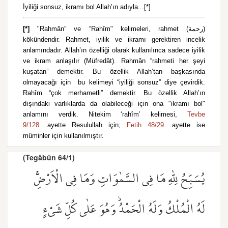
İyiliği sonsuz, ikramı bol Allah’ın adıyla...[*]
[*]
"Rahmân” ve “Rahîm" kelimeleri, rahmet (رحمة)
kökündendir. Rahmet, iyilik ve ikramı gerektiren incelik
anlamındadır. Allah’ın özelliği olarak kullanılınca sadece iyilik
ve ikram anlaşılır (Müfredât). Rahmân “rahmeti her şeyi
kuşatan” demektir. Bu özellik Allah’tan başkasında
olmayacağı için bu kelimeyi “iyiliği sonsuz” diye çevirdik.
Rahîm “çok merhametli” demektir. Bu özellik Allah’ın
dışındaki varlıklarda da olabileceği için ona "ikramı bol"
anlamını verdik. Nitekim ‘rahîm’ kelimesi,
Tevbe
9/128.
ayette Resulullah için;
Fetih 48/29.
ayette ise
müminler için kullanılmıştır.
(Tegâbün 64/1)
يُسَبِّحُ لِلّٰهِ مَا فِي السَّمٰوَاتِ وَمَا فِي الْاَرْضِۚ
لَهُ الْمُلْكُ وَلَهُ الْحَمْدُۘ وَهُوَ عَلٰى كُلِّ شَيْءٍ