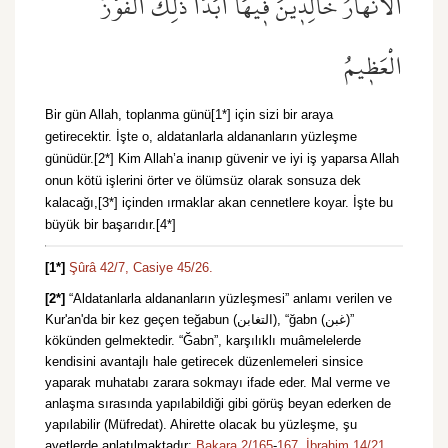
الْاَنْهَارُ خَالِد۪ينَ ف۪يهَٓا اَبَدًاۜ ذٰلِكَ الْفَوْزُ
الْعَظ۪يمُ
Bir gün Allah, toplanma günü[1*] için sizi bir araya
getirecektir. İşte o, aldatanlarla aldananların yüzleşme
günüdür.[2*] Kim Allah’a inanıp güvenir ve iyi iş yaparsa Allah
onun kötü işlerini örter ve ölümsüz olarak sonsuza dek
kalacağı,[3*] içinden ırmaklar akan cennetlere koyar. İşte bu
büyük bir başarıdır.[4*]
[1*]
Şûrâ 42/7,
Casiye 45/26.
[2*]
“Aldatanlarla aldananların yüzleşmesi” anlamı verilen ve
Kur'an'da bir kez geçen teğabun (التغابن), “ğabn (غبن)”
kökünden gelmektedir. “Ğabn”, karşılıklı muâmelelerde
kendisini avantajlı hale getirecek düzenlemeleri sinsice
yaparak muhatabı zarara sokmayı ifade eder. Mal verme ve
anlaşma sırasında yapılabildiği gibi görüş beyan ederken de
yapılabilir (Müfredat). Ahirette olacak bu yüzleşme, şu
ayetlerde anlatılmaktadır:
Bakara 2/165
-
167,
İbrahim 14/21,