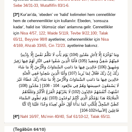
Sebe 34/31
-
33,
Mutaffifîn 83/1
-
6.
[3*]
Kur’an’da, ‘ebeden’ ve ‘halid’ kelimeleri hem cennetlikler
hem de cehennemlikler için kullanılır. Ebeden, ‘sonsuza
kadar’, halid ise ‘ölümsüz olan’ anlamına gelir. Cennetlikler
için
Nisa 4/57,
122;
Maide 5/119,
Tevbe 9/22,
100;
Talak
65/11,
Beyyine 98/8
ayetlerine; cehennemlikler için
Nisa
4/169,
Ahzab 33/65,
Cin 72/23
. ayetlerine bakınız.
{وَمَا نُؤَخِّرُهُ إِلَّا لِأَجَلٍ مَعْدُودٍ (104) يَوْمَ يَأْتِ لَا تَكَلَّمُ نَفْسٌ إِلَّا بِإِذْنِهِ
فَمِنْهُمْ شَقِيٌّ وَسَعِيدٌ (105) فَأَمَّا الَّذِينَ شَقُوا فَفِي النَّارِ لَهُمْ فِيهَا زَفِيرٌ
وَشَهِيقٌ (106) خَالِدِينَ فِيهَا مَا دَامَتِ السَّمَاوَاتُ وَالْأَرْضُ إِلَّا مَا شَاءَ
رَبُّكَ إِنَّ رَبَّكَ فَعَّالٌ لِمَا يُرِيدُ (107) وَأَمَّا الَّذِينَ سُعِدُوا فَفِي الْجَنَّةِ
خَالِدِينَ فِيهَا مَا دَامَتِ السَّمَاوَاتُ وَالْأَرْضُ إِلَّا مَا شَاءَ رَبُّكَ عَطَاءً غَيْرَ
مَجْذُوذٍ (108) } [هود: 104 - 108]لَا يَسْمَعُونَ حَسِيسَهَا وَهُمْ فِي مَا
اشْتَهَتْ أَنْفُسُهُمْ خَالِدُونَ (102) لَا يَحْزُنُهُمُ الْفَزَعُ الْأَكْبَرُ وَتَتَلَقَّاهُمُ
الْمَلَائِكَةُ هَذَا يَوْمُكُمُ الَّذِي كُنْتُمْ تُوعَدُونَ (103) يَوْمَ نَطْوِي السَّمَاءَ
كَطَيِّ السِّجِلِّ لِلْكُتُبِ كَمَا بَدَأْنَا أَوَّلَ خَلْقٍ نُعِيدُهُ وَعْدًا عَلَيْنَا إِنَّا كُنَّا
فَاعِلِينَ [الأنبياء/102-104]
[4*]
Nahl 16/97,
Mü’min 40/40,
Saf 61/10
-
12,
Talak 65/11.
(Tegâbün 64/10)