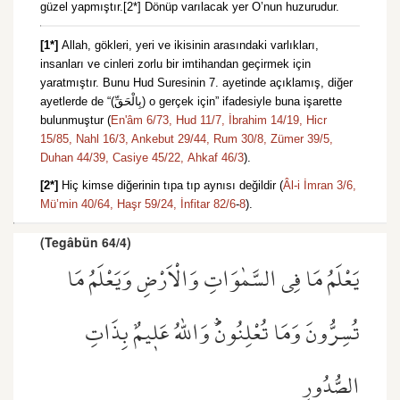
güzel yapmıştır.[2*] Dönüp varılacak yer O’nun huzurudur.
[1*]
Allah, gökleri, yeri ve ikisinin arasındaki varlıkları,
insanları ve cinleri zorlu bir imtihandan geçirmek için
yaratmıştır. Bunu Hud Suresinin 7. ayetinde açıklamış, diğer
ayetlerde de “(بِالْحَقِّ) o gerçek için” ifadesiyle buna işarette
bulunmuştur (
En'âm 6/73,
Hud 11/7,
İbrahim 14/19,
Hicr
15/85,
Nahl 16/3,
Ankebut 29/44,
Rum 30/8,
Zümer 39/5,
Duhan 44/39,
Casiye 45/22,
Ahkaf 46/3
).
[2*]
Hiç kimse diğerinin tıpa tıp aynısı değildir (
Âl-i İmran 3/6,
Mü’min 40/64,
Haşr 59/24,
İnfitar 82/6
-
8
).
(Tegâbün 64/4)
يَعْلَمُ مَا فِي السَّمٰوَاتِ وَالْاَرْضِ وَيَعْلَمُ مَا
تُسِرُّونَ وَمَا تُعْلِنُونَۜ وَاللّٰهُ عَل۪يمٌ بِذَاتِ
الصُّدُورِ