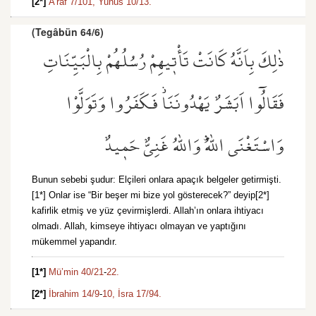
[2*]
A’raf 7/101,
Yunus 10/13.
(Tegâbün 64/6)
ذٰلِكَ بِاَنَّهُ كَانَتْ تَأْت۪يهِمْ رُسُلُهُمْ بِالْبَيِّنَاتِ
فَقَالُٓوا اَبَشَرٌ يَهْدُونَنَاۘ فَكَفَرُوا وَتَوَلَّوْا
وَاسْتَغْنَى اللّٰهُۜ وَاللّٰهُ غَنِيٌّ حَم۪يدٌ
Bunun sebebi şudur: Elçileri onlara apaçık belgeler getirmişti.
[1*] Onlar ise “Bir beşer mi bize yol gösterecek?” deyip[2*]
kafirlik etmiş ve yüz çevirmişlerdi. Allah’ın onlara ihtiyacı
olmadı. Allah, kimseye ihtiyacı olmayan ve yaptığını
mükemmel yapandır.
[1*]
Mü’min 40/21
-
22.
[2*]
İbrahim 14/9
-
10,
İsra 17/94.