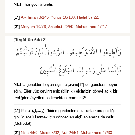
Allah, her şeyi bilendir.
[1*]
Âl-i İmran 3/145,
Yunus 10/100,
Hadid 57/22.
[2*]
Meryem 19/76,
Ankebut 29/69,
Muhammed 47/17.
(Tegâbün 64/12)
وَاَط۪يعُوا اللّٰهَ وَاَط۪يعُوا الرَّسُولَۚ فَاِنْ تَوَلَّيْتُمْ
فَاِنَّمَا عَلٰى رَسُولِنَا الْبَلَاغُ الْمُب۪ينُ
Allah’a gönülden boyun eğin, elçisine[1*] de gönülden boyun
eğin. Eğer yüz çevirirseniz (bilin ki) elçimizin görevi açık bir
tebliğden /ayetleri bildirmekten ibarettir.[2*]
[1*]
Resul (رسول), “birine gönderilen söz” anlamına geldiği
gibi “o sözü iletmek için gönderilen elçi” anlamına da gelir
(Müfredat).
[2*]
Nisa 4/59,
Maide 5/92,
Nur 24/54,
Muhammed 47/33.