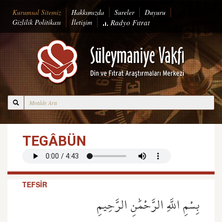
Kurumsal Sitemiz
Hakkımızda
Sureler
Duyuru
Gizlilik Politikası
İletişim
Radyo
Fıtrat
TEGÂBÜN
TEFSİR
بِسْمِ اللَّهِ الرَّحْمَٰنِ الرَّحِيمِ