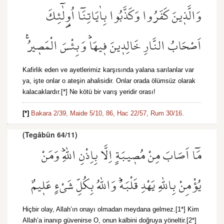
وَالَّذ۪ينَ كَفَرُوا وَكَذَّبُوا بِاٰيَاتِنَٓا اُو۬لٰٓئِكَ
اَصْحَابُ النَّارِ خَالِد۪ينَ ف۪يهَاۜ وَبِئْسَ الْمَص۪يرُ۟
Kafirlik eden ve ayetlerimiz karşısında yalana sarılanlar var
ya, işte onlar o ateşin ahalisidir. Onlar orada ölümsüz olarak
kalacaklardır.[*] Ne kötü bir varış yeridir orası!
[*]
Bakara 2/39,
Maide 5/10,
86,
Hac 22/57,
Rum 30/16.
(Tegâbün 64/11)
مَٓا اَصَابَ مِنْ مُص۪يبَةٍ اِلَّا بِاِذْنِ اللّٰهِۜ وَمَنْ
يُؤْمِنْ بِاللّٰهِ يَهْدِ قَلْبَهُۜ وَاللّٰهُ بِكُلِّ شَيْءٍ عَل۪يمٌ
Hiçbir olay, Allah’ın onayı olmadan meydana gelmez.[1*] Kim
Allah’a inanıp güvenirse O, onun kalbini doğruya yöneltir.[2*]