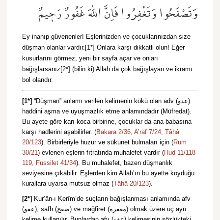
وَتَصْفَحُوا وَتَغْفِرُوا فَاِنَّ اللّٰهَ غَفُورٌ رَح۪يمٌ
Ey inanıp güvenenler! Eşlerinizden ve çocuklarınızdan size
düşman olanlar vardır.[1*] Onlara karşı dikkatli olun! Eğer
kusurlarını görmez, yeni bir sayfa açar ve onları
bağışlarsanız[2*] (bilin ki) Allah da çok bağışlayan ve ikramı
bol olandır.
[1*]
“Düşman” anlamı verilen kelimenin kökü olan adv (عدو)
haddini aşma ve uyuşmazlık etme anlamındadır (Müfredat).
Bu ayete göre karı-koca birbirine, çocuklar da ana-babasına
karşı hadlerini aşabilirler. (
Bakara 2/36,
A’raf 7/24,
Tâhâ
20/123
). Birbirleriyle huzur ve sükunet bulmaları için (
Rum
30/21
) evlenen eşlerin fıtratında muhalefet vardır (
Hud 11/118
-
119,
Fussilet 41/34
). Bu muhalefet, bazen düşmanlık
seviyesine çıkabilir. Eşlerden kim Allah’ın bu ayette koyduğu
kurallara uyarsa mutsuz olmaz (
Tâhâ 20/123
).
[2*]
Kur’ân-ı Kerîm’de suçların bağışlanması anlamında afv
(عفو), safh (صفح) ve mağfiret (مغفرة) olmak üzere üç ayrı
kelime kullanılır. Bunlardan afv (عفو) kelimesinin sözlükteki