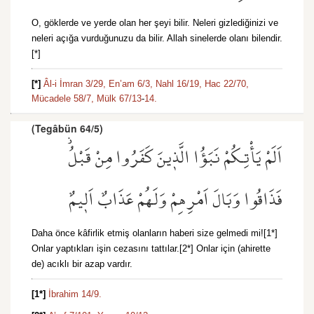
O, göklerde ve yerde olan her şeyi bilir. Neleri gizlediğinizi ve
neleri açığa vurduğunuzu da bilir. Allah sinelerde olanı bilendir.
[*]
[*]
Âl-i İmran 3/29,
En’am 6/3,
Nahl 16/19,
Hac 22/70,
Mücadele 58/7,
Mülk 67/13
-
14.
(Tegâbün 64/5)
اَلَمْ يَأْتِكُمْ نَبَؤُا الَّذ۪ينَ كَفَرُوا مِنْ قَبْلُۘ
فَذَاقُوا وَبَالَ اَمْرِهِمْ وَلَهُمْ عَذَابٌ اَل۪يمٌ
Daha önce kâfirlik etmiş olanların haberi size gelmedi mi![1*]
Onlar yaptıkları işin cezasını tattılar.[2*] Onlar için (ahirette
de) acıklı bir azap vardır.
[1*]
İbrahim 14/9.