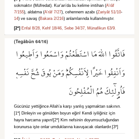
sokmaktır (Müfredat). Kur’an’da bu kelime imtihan (
A’râf
7/155
), aldatma (
A’râf 7/27
), cehennem azabı (
Zariyât 51/10
-
14
) ve savaş (
Bakara 2/216
) anlamlarında kullanılmıştır.
[2*]
Enfal 8/28,
Kehf 18/46,
Sebe 34/37,
Münafikun 63/9.
(Tegâbün 64/16)
فَاتَّقُوا اللّٰهَ مَا اسْتَطَعْتُمْ وَاسْمَعُوا وَاَط۪يعُوا
وَاَنْفِقُوا خَيْرًا لِاَنْفُسِكُمْۜ وَمَنْ يُوقَ شُحَّ نَفْسِه۪
فَاُو۬لٰٓئِكَ هُمُ الْمُفْلِحُونَ
Gücünüz yettiğince Allah’a karşı yanlış yapmaktan sakının.
[1*] Dinleyin ve gönülden boyun eğin! Kendi iyiliğiniz için
hayra harcama yapın![2*] Kim nefsinin doyumsuzluğundan
korunursa işte onlar umduklarına kavuşacak olanlardır.[3*]