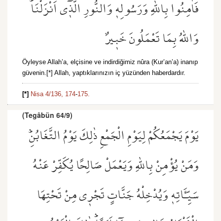
فَاٰمِنُوا بِاللّٰهِ وَرَسُولِه۪ وَالنُّورِ الَّذ۪ٓي اَنْزَلْنَاۜ
وَاللّٰهُ بِمَا تَعْمَلُونَ خَب۪يرٌ
Öyleyse Allah’a, elçisine ve indirdiğimiz nûra (Kur’an’a) inanıp
güvenin.[*] Allah, yaptıklarınızın iç yüzünden haberdardır.
[*​]
Nisa 4/136,
174
-
175.
(Tegâbün 64/9)
يَوْمَ يَجْمَعُكُمْ لِيَوْمِ الْجَمْعِ ذٰلِكَ يَوْمُ التَّغَابُنِۜ
وَمَنْ يُؤْمِنْ بِاللّٰهِ وَيَعْمَلْ صَالِحًا يُكَفِّرْ عَنْهُ
سَيِّـَٔاتِه۪ وَيُدْخِلْهُ جَنَّاتٍ تَجْر۪ي مِنْ تَحْتِهَا