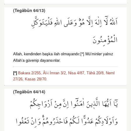
(Tegâbün 64/13)
اَللّٰهُ لَٓا اِلٰهَ اِلَّا هُوَۜ وَعَلَى اللّٰهِ فَلْيَتَوَكَّلِ
الْمُؤْمِنُونَ
Allah, kendinden başka ilah olmayandır.[*] Mü’minler yalnız
Allah’a güvenip dayansınlar.
[*]
Bakara 2/255,
Âl-i İmran 3/2,
Nisa 4/87,
Tâhâ 20/8,
Neml
27/26,
Kasas 28/70.
(Tegâbün 64/14)
يَٓا اَيُّهَا الَّذ۪ينَ اٰمَنُٓوا اِنَّ مِنْ اَزْوَاجِكُمْ
وَاَوْلَادِكُمْ عَدُوًّا لَكُمْ فَاحْذَرُوهُمْۚ وَاِنْ تَعْفُوا