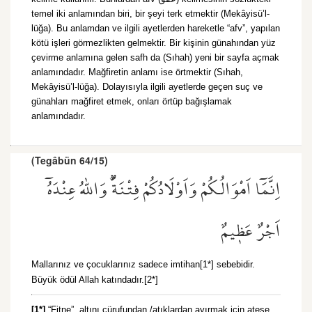
temel iki anlamından biri, bir şeyi terk etmektir (Mekâyisü’l-
lüğa). Bu anlamdan ve ilgili ayetlerden hareketle “afv”, yapılan
kötü işleri görmezlikten gelmektir. Bir kişinin günahından yüz
çevirme anlamına gelen safh da (Sıhah) yeni bir sayfa açmak
anlamındadır. Mağfiretin anlamı ise örtmektir (Sıhah,
Mekâyisü’l-lüğa). Dolayısıyla ilgili ayetlerde geçen suç ve
günahları mağfiret etmek, onları örtüp bağışlamak
anlamındadır.
(Tegâbün 64/15)
اِنَّمَٓا اَمْوَالُكُمْ وَاَوْلَادُكُمْ فِتْنَةٌۜ وَاللّٰهُ عِنْدَهُٓ
اَجْرٌ عَظ۪يمٌ
Mallarınız ve çocuklarınız sadece imtihan[1*] sebebidir.
Büyük ödül Allah katındadır.[2*]
[1*]
“Fitne”, altını cürufundan /atıklardan ayırmak için ateşe