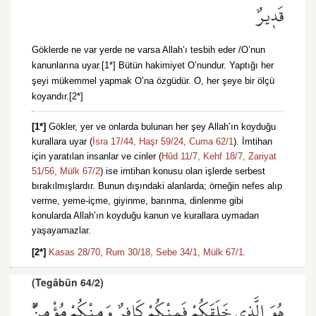
قَد۪يرٌ
Göklerde ne var yerde ne varsa Allah’ı tesbih eder /O’nun
kanunlarına uyar.[1*] Bütün hakimiyet O’nundur. Yaptığı her
şeyi mükemmel yapmak O’na özgüdür. O, her şeye bir ölçü
koyandır.[2*]
[1*]
Gökler, yer ve onlarda bulunan her şey Allah’ın koyduğu
kurallara uyar (
İsra 17/44,
Haşr 59/24,
Cuma 62/1
). İmtihan
için yaratılan insanlar ve cinler (
Hûd 11/7,
Kehf 18/7,
Zariyat
51/56,
Mülk 67/2
) ise imtihan konusu olan işlerde serbest
bırakılmışlardır. Bunun dışındaki alanlarda; örneğin nefes alıp
verme, yeme-içme, giyinme, barınma, dinlenme gibi
konularda Allah’ın koyduğu kanun ve kurallara uymadan
yaşayamazlar.
[2*]
Kasas 28/70,
Rum 30/18,
Sebe 34/1,
Mülk 67/1.
(Tegâbün 64/2)
هُوَ الَّذ۪ي خَلَقَكُمْ فَمِنْكُمْ كَافِرٌ وَمِنْكُمْ مُؤْمِنٌۜ