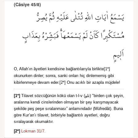
(Câsiye 45/8)
يَسْمَعُ اٰيَاتِ اللّٰهِ تُتْلٰى عَلَيْهِ ثُمَّ يُصِرُّ
مُسْتَكْبِرًا كَاَنْ لَمْ يَسْمَعْهَاۚ فَبَشِّرْهُ بِعَذَابٍ
اَل۪يمٍ
O, Allah’ın âyetleri kendisine bağlantılarıyla birlikte[1*]
okunurken dinler; sonra, sanki onları hiç dinlememiş gibi
kibirlenmeye devam eder.[2*] Onu acıklı bir azapla müjdele!
[1*]
Tilavet sözcüğünün kökü olan t-l-v (تلو) "birden çok şeyin,
aralarına kendi cinslerinden olmayan bir şey karışmayacak
şekilde peş peşe sıralanması” anlamındadır (Müfredât). Buna
göre Kur’an’ı tilavet, birbiriyle bağlantılı ayetleri, doğru
sıralayarak okumaktır.
[2*]
Lokman 31/7.