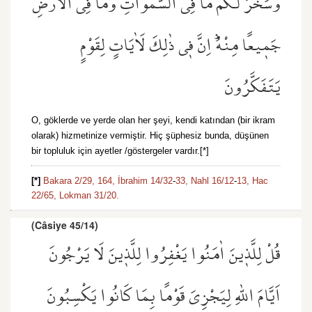
وَسَخَّرَ لَكُمْ مَا فِي السَّمٰوَاتِ وَمَا فِي الْاَرْضِ
جَم۪يعًا مِنْهُۜ اِنَّ ف۪ي ذٰلِكَ لَاٰيَاتٍ لِقَوْمٍ
يَتَفَكَّرُونَ
O, göklerde ve yerde olan her şeyi, kendi katından (bir ikram
olarak) hizmetinize vermiştir. Hiç şüphesiz bunda, düşünen
bir topluluk için ayetler /göstergeler vardır.[*]
[*]
Bakara 2/29,
164,
İbrahim 14/32
-
33,
Nahl 16/12
-
13,
Hac
22/65,
Lokman 31/20.
(Câsiye 45/14)
قُلْ لِلَّذ۪ينَ اٰمَنُوا يَغْفِرُوا لِلَّذ۪ينَ لَا يَرْجُونَ
اَيَّامَ اللّٰهِ لِيَجْزِيَ قَوْمًا بِمَا كَانُوا يَكْسِبُونَ