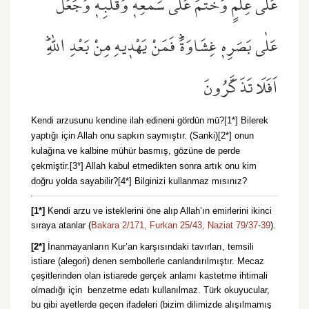
عَلٰى عِلْمٍ وَخَتَمَ عَلٰى سَمْعِه۪ وَقَلْبِه۪ وَجَعَلَ
عَلٰى بَصَرِه۪ غِشَاوَةًۜ فَمَنْ يَهْد۪يهِ مِنْ بَعْدِ اللّٰهِۜ
اَفَلَا تَذَكَّرُونَ
Kendi arzusunu kendine ilah edineni gördün mü?[1*] Bilerek
yaptığı için Allah onu sapkın saymıştır. (Sanki)[2*] onun
kulağına ve kalbine mühür basmış, gözüne de perde
çekmiştir.[3*] Allah kabul etmedikten sonra artık onu kim
doğru yolda sayabilir?[4*] Bilginizi kullanmaz mısınız?
[1*]
Kendi arzu ve isteklerini öne alıp Allah’ın emirlerini ikinci
sıraya atanlar (
Bakara 2/171,
Furkan 25/43,
Naziat 79/37
-
39
).
[2*]
İnanmayanların Kur’an karşısındaki tavırları, temsili
istiare (alegori) denen sembollerle canlandırılmıştır. Mecaz
çeşitlerinden olan istiarede gerçek anlamı kastetme ihtimali
olmadığı için benzetme edatı kullanılmaz. Türk okuyucular,
bu gibi ayetlerde geçen ifadeleri (bizim dilimizde alışılmamış