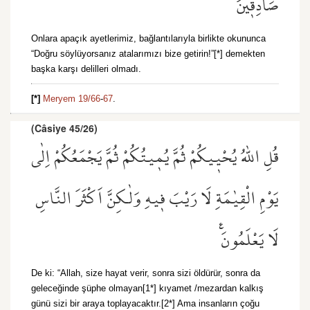
صَادِق۪ينَ
Onlara apaçık ayetlerimiz, bağlantılarıyla birlikte okununca
“Doğru söylüyorsanız atalarımızı bize getirin!”[*] demekten
başka karşı delilleri olmadı.
[*]
Meryem 19/66
-
67
.
(Câsiye 45/26)
قُلِ اللّٰهُ يُحْي۪يكُمْ ثُمَّ يُم۪يتُكُمْ ثُمَّ يَجْمَعُكُمْ اِلٰى
يَوْمِ الْقِيٰمَةِ لَا رَيْبَ ف۪يهِ وَلٰكِنَّ اَكْثَرَ النَّاسِ
لَا يَعْلَمُونَ۟
De ki: “Allah, size hayat verir, sonra sizi öldürür, sonra da
geleceğinde şüphe olmayan[1*] kıyamet /mezardan kalkış
günü sizi bir araya toplayacaktır.[2*] Ama insanların çoğu