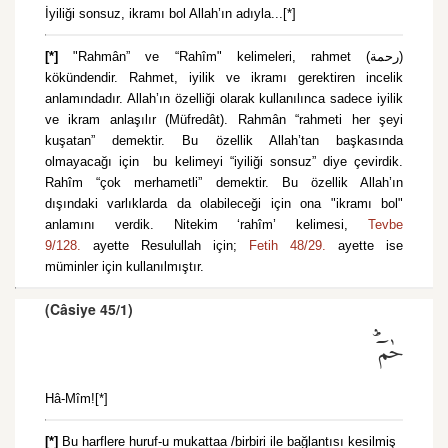
İyiliği sonsuz, ikramı bol Allah’ın adıyla...[*]
[*]
"Rahmân” ve “Rahîm" kelimeleri, rahmet (رحمة)
kökündendir. Rahmet, iyilik ve ikramı gerektiren incelik
anlamındadır. Allah’ın özelliği olarak kullanılınca sadece iyilik
ve ikram anlaşılır (Müfredât). Rahmân “rahmeti her şeyi
kuşatan” demektir. Bu özellik Allah’tan başkasında
olmayacağı için bu kelimeyi “iyiliği sonsuz” diye çevirdik.
Rahîm “çok merhametli” demektir. Bu özellik Allah’ın
dışındaki varlıklarda da olabileceği için ona "ikramı bol"
anlamını verdik. Nitekim ‘rahîm’ kelimesi,
Tevbe
9/128.
ayette Resulullah için;
Fetih 48/29.
ayette ise
müminler için kullanılmıştır.
(Câsiye 45/1)
حٰمٓۜ
Hâ-Mîm![*]
[*]
Bu harflere huruf-u mukattaa /birbiri ile bağlantısı kesilmiş