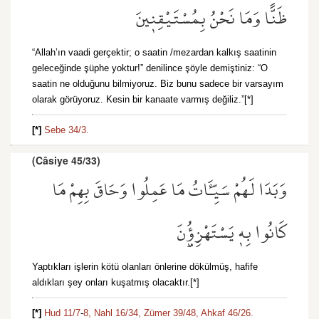
ظَنًّا وَمَا نَحْنُ بِمُسْتَيْقِن۪ينَ
“Allah’ın vaadi gerçektir; o saatin /mezardan kalkış saatinin
geleceğinde şüphe yoktur!” denilince şöyle demiştiniz: “O
saatin ne olduğunu bilmiyoruz. Biz bunu sadece bir varsayım
olarak görüyoruz. Kesin bir kanaate varmış değiliz.”[*]
[*]
Sebe 34/3.
(Câsiye 45/33)
وَبَدَا لَهُمْ سَيِّـَٔاتُ مَا عَمِلُوا وَحَاقَ بِهِمْ مَا
كَانُوا بِه۪ يَسْتَهْزِؤُ۫نَ
Yaptıkları işlerin kötü olanları önlerine dökülmüş, hafife
aldıkları şey onları kuşatmış olacaktır.[*]
[*]
Hud 11/7
-
8,
Nahl 16/34,
Zümer 39/48,
Ahkaf 46/26.