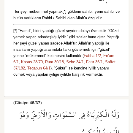
Her şeyi mükemmel yapmak[*] göklerin sahibi, yerin sahibi ve
bütün varlıkların Rabbi / Sahibi olan Allah’a özgüdür.
[*]
“Hamd”, birini yaptığı güzel şeyden dolayı övmektir. “Güzel
yemek yapar, arkadaşlığı iyidir.” gibi sözler buna girer. Yaptığı
her şeyi güzel yapan sadece Allah’tır. Allah’ın yaptığı ile
insanların yaptığı arasındaki farkı göstermek için “güzel”
yerine “mükemmel” kelimesini kullandık (
Fatiha 1/2,
En’am
6/1,
Kasas 28/70,
Rum 30/18,
Sebe 34/1,
Fatır 35/1,
Saffat
37/182,
Teğabun 64/1
). “Şükür” ise kendine iyilik yapanı
övmek veya yapılan iyiliğe iyilikle karşılık vermektir.
(Câsiye 45/37)
وَلَهُ الْكِبْرِيَٓاءُ فِي السَّمٰوَاتِ وَالْاَرْضِۖ وَهُوَ