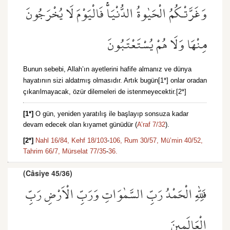
وَغَرَّتْكُمُ الْحَيٰوةُ الدُّنْيَاۚ فَالْيَوْمَ لَا يُخْرَجُونَ
مِنْهَا وَلَا هُمْ يُسْتَعْتَبُونَ
Bunun sebebi, Allah’ın ayetlerini hafife almanız ve dünya
hayatının sizi aldatmış olmasıdır. Artık bugün[1*] onlar oradan
çıkarılmayacak, özür dilemeleri de istenmeyecektir.[2*]
[1*]
O gün, yeniden yaratılış ile başlayıp sonsuza kadar
devam edecek olan kıyamet günüdür (
A’raf 7/32
).
[2*]
Nahl 16/84,
Kehf 18/103
-
106,
Rum 30/57,
Mü’min 40/52,
Tahrim 66/7,
Mürselat 77/35
-
36.
(Câsiye 45/36)
فَلِلّٰهِ الْحَمْدُ رَبِّ السَّمٰوَاتِ وَرَبِّ الْاَرْضِ رَبِّ
الْعَالَم۪ينَ