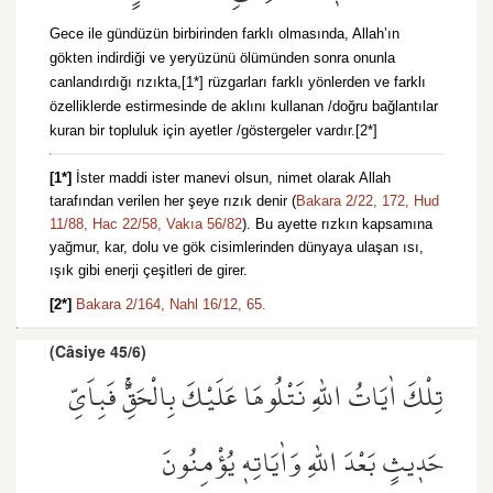
Gece ile gündüzün birbirinden farklı olmasında, Allah’ın
gökten indirdiği ve yeryüzünü ölümünden sonra onunla
canlandırdığı rızıkta,[1*] rüzgarları farklı yönlerden ve farklı
özelliklerde estirmesinde de aklını kullanan /doğru bağlantılar
kuran bir topluluk için ayetler /göstergeler vardır.[2*]
[1*]
İster maddi ister manevi olsun, nimet olarak Allah
tarafından verilen her şeye rızık denir (
Bakara 2/22,
172,
Hud
11/88,
Hac 22/58,
Vakıa 56/82
). Bu ayette rızkın kapsamına
yağmur, kar, dolu ve gök cisimlerinden dünyaya ulaşan ısı,
ışık gibi enerji çeşitleri de girer.
[2*]
Bakara 2/164,
Nahl 16/12,
65.
(Câsiye 45/6)
تِلْكَ اٰيَاتُ اللّٰهِ نَتْلُوهَا عَلَيْكَ بِالْحَقِّۚ فَبِاَيِّ
حَد۪يثٍ بَعْدَ اللّٰهِ وَاٰيَاتِه۪ يُؤْمِنُونَ