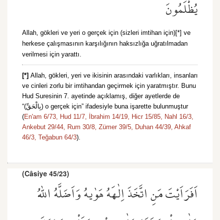
يُظْلَمُونَ
Allah, gökleri ve yeri o gerçek için (sizleri imtihan için)[*] ve
herkese çalışmasının karşılığının haksızlığa uğratılmadan
verilmesi için yarattı.
[*]
Allah, gökleri, yeri ve ikisinin arasındaki varlıkları, insanları
ve cinleri zorlu bir imtihandan geçirmek için yaratmıştır. Bunu
Hud Suresinin 7. ayetinde açıklamış, diğer ayetlerde de
“(بِالْحَقِّ) o gerçek için” ifadesiyle buna işarette bulunmuştur
(
En'am 6/73,
Hud 11/7,
İbrahim 14/19,
Hicr 15/85,
Nahl 16/3,
Ankebut 29/44,
Rum 30/8,
Zümer 39/5,
Duhan 44/39,
Ahkaf
46/3,
Teğabun 64/3
).
(Câsiye 45/23)
اَفَرَاَيْتَ مَنِ اتَّخَذَ اِلٰهَهُ هَوٰيهُ وَاَضَلَّهُ اللّٰهُ