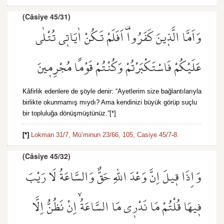
(Câsiye 45/31)
وَاَمَّا الَّذ۪ينَ كَفَرُوا۠ اَفَلَمْ تَكُنْ اٰيَات۪ي تُتْلٰى
عَلَيْكُمْ فَاسْتَكْبَرْتُمْ وَكُنْتُمْ قَوْمًا مُجْرِم۪ينَ
Kâfirlik edenlere de şöyle denir: “Ayetlerim size bağlantılarıyla
birlikte okunmamış mıydı? Ama kendinizi büyük görüp suçlu
bir topluluğa dönüşmüştünüz.”[*]
[*]
Lokman 31/7,
Mü’minun 23/66,
105,
Casiye 45/7
-
8.
(Câsiye 45/32)
وَاِذَا ق۪يلَ اِنَّ وَعْدَ اللّٰهِ حَقٌّ وَالسَّاعَةُ لَا رَيْبَ
ف۪يهَا قُلْتُمْ مَا نَدْر۪ي مَا السَّاعَةُۙ اِنْ نَظُنُّ اِلَّا