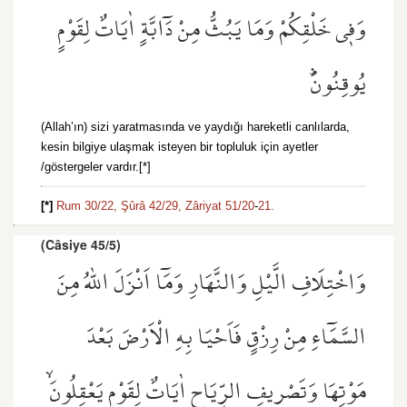
وَف۪ي خَلْقِكُمْ وَمَا يَبُثُّ مِنْ دَٓابَّةٍ اٰيَاتٌ لِقَوْمٍ
يُوقِنُونَۜ
(Allah’ın) sizi yaratmasında ve yaydığı hareketli canlılarda,
kesin bilgiye ulaşmak isteyen bir topluluk için ayetler
/göstergeler vardır.[*]
[*]
Rum 30/22,
Şûrâ 42/29,
Zâriyat 51/20
-
21.
(Câsiye 45/5)
وَاخْتِلَافِ الَّيْلِ وَالنَّهَارِ وَمَٓا اَنْزَلَ اللّٰهُ مِنَ
السَّمَٓاءِ مِنْ رِزْقٍ فَاَحْيَا بِهِ الْاَرْضَ بَعْدَ
مَوْتِهَا وَتَصْر۪يفِ الرِّيَاحِ اٰيَاتٌ لِقَوْمٍ يَعْقِلُونَۙ