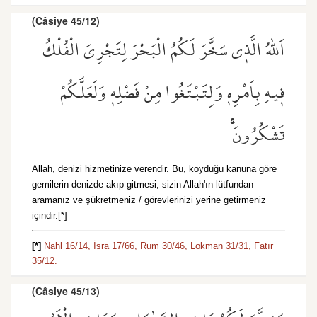
(Câsiye 45/12)
اَللّٰهُ الَّذ۪ي سَخَّرَ لَكُمُ الْبَحْرَ لِتَجْرِيَ الْفُلْكُ
ف۪يهِ بِاَمْرِه۪ وَلِتَبْتَغُوا مِنْ فَضْلِه۪ وَلَعَلَّكُمْ
تَشْكُرُونَۚ
Allah, denizi hizmetinize verendir. Bu, koyduğu kanuna göre
gemilerin denizde akıp gitmesi, sizin Allah'ın lütfundan
aramanız ve şükretmeniz / görevlerinizi yerine getirmeniz
içindir.[*]
[*]
Nahl 16/14,
İsra 17/66,
Rum 30/46,
Lokman 31/31,
Fatır
35/12.
(Câsiye 45/13)