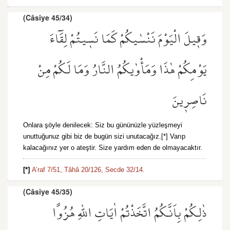
(Câsiye 45/34)
وَق۪يلَ الْيَوْمَ نَنْسٰيكُمْ كَمَا نَس۪يتُمْ لِقَٓاءَ
يَوْمِكُمْ هٰذَا وَمَأْوٰيكُمُ النَّارُ وَمَا لَكُمْ مِنْ
نَاصِر۪ينَ
Onlara şöyle denilecek: Siz bu gününüzle yüzleşmeyi
unuttuğunuz gibi biz de bugün sizi unutacağız.[*] Varıp
kalacağınız yer o ateştir. Size yardım eden de olmayacaktır.
[*]
A’raf 7/51,
Tâhâ 20/126,
Secde 32/14.
(Câsiye 45/35)
ذٰلِكُمْ بِاَنَّكُمُ اتَّخَذْتُمْ اٰيَاتِ اللّٰهِ هُزُوًا