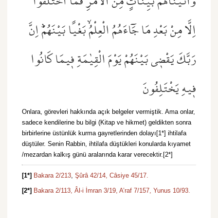
وَاٰتَيْنَاهُمْ بَيِّنَاتٍ مِنَ الْاَمْرِۚ فَمَا اخْتَلَفُٓوا
اِلَّا مِنْ بَعْدِ مَا جَٓاءَهُمُ الْعِلْمُۙ بَغْيًا بَيْنَهُمْۜ اِنَّ
رَبَّكَ يَقْض۪ي بَيْنَهُمْ يَوْمَ الْقِيٰمَةِ ف۪يمَا كَانُوا
ف۪يهِ يَخْتَلِفُونَ
Onlara, görevleri hakkında açık belgeler vermiştik. Ama onlar,
sadece kendilerine bu bilgi (Kitap ve hikmet) geldikten sonra
birbirlerine üstünlük kurma gayretlerinden dolayı[1*] ihtilafa
düştüler. Senin Rabbin, ihtilafa düştükleri konularda kıyamet
/mezardan kalkış günü aralarında karar verecektir.[2*]
[1*]
Bakara 2/213
,
Şûrâ 42/14,
Câsiye 45/17.
[2*]
Bakara 2/113,
Âl-i İmran 3/19,
A’raf 7/157,
Yunus 10/93.