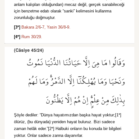
anlam kalıpları olduğundan) mecaz değil, gerçek sanabileceği
için benzetme edatı olarak “sanki” kelimesini kullanma
zorunluluğu doğmuştur.
[3*]
Bakara 2/6
-
7,
Yasin 36/8
-
9.
[4*]
Rum 30/29.
(Câsiye 45/24)
وَقَالُوا مَا هِيَ اِلَّا حَيَاتُنَا الدُّنْيَا نَمُوتُ
وَنَحْيَا وَمَا يُهْلِكُنَٓا اِلَّا الدَّهْرُۚ وَمَا لَهُمْ
بِذٰلِكَ مِنْ عِلْمٍۚ اِنْ هُمْ اِلَّا يَظُنُّونَ
Şöyle dediler: “Dünya hayatımızdan başka hayat yoktur;[1*]
ölürüz, (bu dünyada) yeniden hayat buluruz. Bizi sadece
zaman helâk eder.”[2*] Halbuki onların bu konuda bir bilgileri
yoktur. Onlar sadece zanna dayanırlar.