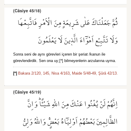
(Câsiye 45/18)
ثُمَّ جَعَلْنَاكَ عَلٰى شَر۪يعَةٍ مِنَ الْاَمْرِ فَاتَّبِعْهَا
وَلَا تَتَّبِعْ اَهْوَٓاءَ الَّذ۪ينَ لَا يَعْلَمُونَ
Sonra seni de aynı görevleri içeren bir şeriat /kanun ile
görevlendirdik. Sen ona uy;[*] bilmeyenlerin arzularına uyma.
[*]
Bakara 2/120,
145,
Nisa 4/163
,
Maide 5/48
-
49,
Şûrâ 42/13.
(Câsiye 45/19)
اِنَّهُمْ لَنْ يُغْنُوا عَنْكَ مِنَ اللّٰهِ شَيْـًٔاۜ وَاِنَّ
الظَّالِم۪ينَ بَعْضُهُمْ اَوْلِيَٓاءُ بَعْضٍۚ وَاللّٰهُ وَلِيُّ