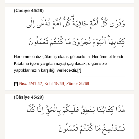
(Câsiye 45/28)
وَتَرٰى كُلَّ اُمَّةٍ جَاثِيَةً۠ كُلُّ اُمَّةٍ تُدْعٰٓى اِلٰى
كِتَابِهَاۜ اَلْيَوْمَ تُجْزَوْنَ مَا كُنْتُمْ تَعْمَلُونَ
Her ümmeti diz çökmüş olarak göreceksin. Her ümmet kendi
Kitabına (göre yargılanmaya) çağrılacak; o gün size
yaptıklarınızın karşılığı verilecektir.[*]
[*]
Nisa 4/41
-
42,
Kehf 18/49,
Zümer 39/69.
(Câsiye 45/29)
هٰذَا كِتَابُنَا يَنْطِقُ عَلَيْكُمْ بِالْحَقِّۜ اِنَّا كُنَّا
نَسْتَنْسِخُ مَا كُنْتُمْ تَعْمَلُونَ