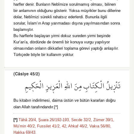
harfler denir. Bunların Nebîmize sorulmamış olması, bilinen
bir anlamının olduğunu gösterir. Yoksa müşrikler bunu dillerine
dolar, Nebîmizi sürekli rahatsız ederlerdi. Bununla ilgili
sorular, İslam’ın Arap yarımadası dışına yayılmasından sonra
başlamıştır.
Bu harflerle başlayan yirmi dokuz sureden yirmi beşinde
Kur’an’a, dördünde de önemli bir konuya vurgu yapılıyor
olmasından onların dikkatleri toplama görevi yaptığı anlaşılır.
Türkçede böyle bir kullanım yoktur.
(Câsiye 45/2)
تَنْز۪يلُ الْكِتَابِ مِنَ اللّٰهِ الْعَز۪يزِ الْحَك۪يمِ
Bu kitabın indirilmesi, daima üstün ve bütün kararları doğru
olan Allah tarafındandır.[*]
[*]
Tâhâ 20/4,
Şuara 26/192
-
193,
Secde 32/2,
Zümer 39/1,
Mü’min 40/2,
Fussilet 41/2,
42,
Ahkaf 46/2,
Vakıa 56/80,
Hakka 69/43.