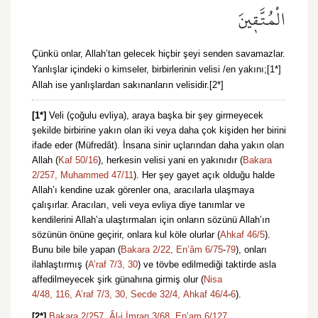
الْمُتَّق۪ينَ
Çünkü onlar, Allah’tan gelecek hiçbir şeyi senden savamazlar.
Yanlışlar içindeki o kimseler, birbirlerinin velisi /en yakını;[1*]
Allah ise yanlışlardan sakınanların velisidir.[2*]
[1*]
Veli (çoğulu evliya), araya başka bir şey girmeyecek
şekilde birbirine yakın olan iki veya daha çok kişiden her birini
ifade eder (Müfredât). İnsana sinir uçlarından daha yakın olan
Allah (
Kaf 50/16
), herkesin velisi yani en yakınıdır (
Bakara
2/257,
Muhammed 47/11
). Her şey gayet açık olduğu halde
Allah’ı kendine uzak görenler ona, aracılarla ulaşmaya
çalışırlar. Aracıları, veli veya evliya diye tanımlar ve
kendilerini Allah’a ulaştırmaları için onların sözünü Allah’ın
sözünün önüne geçirir, onlara kul köle olurlar (
Ahkaf 46/5
).
Bunu bile bile yapan (
Bakara 2/22,
En’âm 6/75
-
79
), onları
ilahlaştırmış (
A’raf 7/3,
30
) ve tövbe edilmediği taktirde asla
affedilmeyecek şirk günahına girmiş olur (
Nisa
4/48,
116,
A’raf 7/3,
30,
Secde 32/4,
Ahkaf 46/4
-
6
).
[2*]
Bakara 2/257,
Âl-i İmran 3/68,
En’am 6/127.