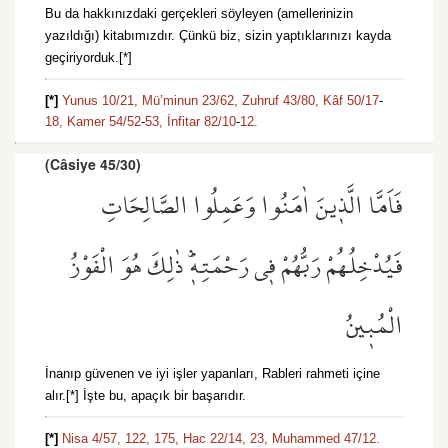
Bu da hakkınızdaki gerçekleri söyleyen (amellerinizin
yazıldığı) kitabımızdır. Çünkü biz, sizin yaptıklarınızı kayda
geçiriyorduk.[*]
[*]
Yunus 10/21,
Mü’minun 23/62,
Zuhruf 43/80,
Kâf 50/17
-
18,
Kamer 54/52
-
53,
İnfitar 82/10
-
12.
(Câsiye 45/30)
فَاَمَّا الَّذ۪ينَ اٰمَنُوا وَعَمِلُوا الصَّالِحَاتِ
فَيُدْخِلُهُمْ رَبُّهُمْ ف۪ي رَحْمَتِه۪ۜ ذٰلِكَ هُوَ الْفَوْزُ
الْمُب۪ينُ
İnanıp güvenen ve iyi işler yapanları, Rableri rahmeti içine
alır.[*] İşte bu, apaçık bir başarıdır.
[*]
Nisa 4/57,
122,
175,
Hac 22/14,
23,
Muhammed 47/12.