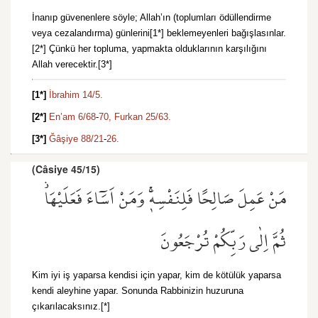
İnanıp güvenenlere söyle; Allah’ın (toplumları ödüllendirme
veya cezalandırma) günlerini[1*] beklemeyenleri bağışlasınlar.
[2*] Çünkü her topluma, yapmakta olduklarının karşılığını
Allah verecektir.[3*]
[1*]
İbrahim 14/5.
[2*]
En’am 6/68
-
70,
Furkan 25/63.
[3*]
Ğâşiye 88/21
-
26.
(Câsiye 45/15)
مَنْ عَمِلَ صَالِحًا فَلِنَفْسِه۪ۚ وَمَنْ اَسَٓاءَ فَعَلَيْهَاۘ
ثُمَّ اِلٰى رَبِّكُمْ تُرْجَعُونَ
Kim iyi iş yaparsa kendisi için yapar, kim de kötülük yaparsa
kendi aleyhine yapar. Sonunda Rabbinizin huzuruna
çıkarılacaksınız.[*]