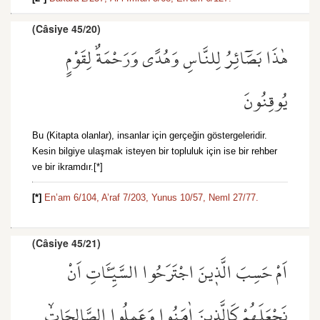
(Câsiye 45/20)
هٰذَا بَصَٓائِرُ لِلنَّاسِ وَهُدًى وَرَحْمَةٌ لِقَوْمٍ
يُوقِنُونَ
Bu (Kitapta olanlar), insanlar için gerçeğin göstergeleridir.
Kesin bilgiye ulaşmak isteyen bir topluluk için ise bir rehber
ve bir ikramdır.[*]
[*]
En’am 6/104,
A’raf 7/203,
Yunus 10/57,
Neml 27/77.
(Câsiye 45/21)
اَمْ حَسِبَ الَّذ۪ينَ اجْتَرَحُوا السَّيِّـَٔاتِ اَنْ
نَجْعَلَهُمْ كَالَّذ۪ينَ اٰمَنُوا وَعَمِلُوا الصَّالِحَاتِۙ