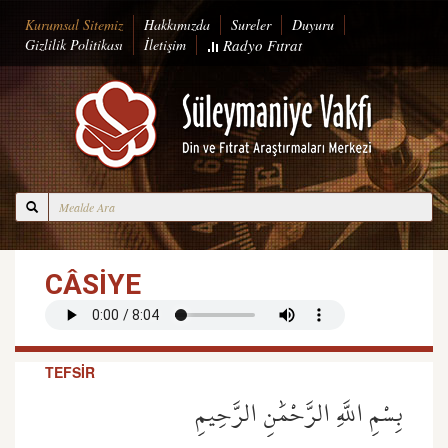
Kurumsal Sitemiz
Hakkımızda
Sureler
Duyuru
Gizlilik Politikası
İletişim
Radyo
Fıtrat
CÂSİYE
TEFSİR
بِسْمِ اللَّهِ الرَّحْمَٰنِ الرَّحِيمِ