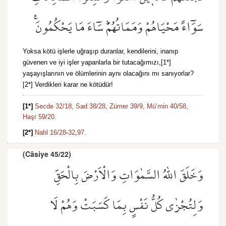
سَوَٓاءً مَحْيَاهُمْ وَمَمَاتُهُمْۜ سَٓاءَ مَا يَحْكُمُونَ۟
Yoksa kötü işlerle uğraşıp duranlar, kendilerini, inanıp
güvenen ve iyi işler yapanlarla bir tutacağımızı,[1*]
yaşayışlarının ve ölümlerinin aynı olacağını mı sanıyorlar?
[2*] Verdikleri karar ne kötüdür!
[1*]
Secde 32/18,
Sad 38/28,
Zümer 39/9,
Mü’min 40/58,
Haşr 59/20.
[2*]
Nahl 16/28
-
32
,
97.
(Câsiye 45/22)
وَخَلَقَ اللّٰهُ السَّمٰوَاتِ وَالْاَرْضَ بِالْحَقِّ
وَلِتُجْزٰى كُلُّ نَفْسٍ بِمَا كَسَبَتْ وَهُمْ لَا