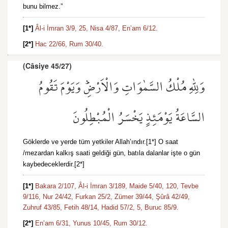
bunu bilmez.”
[1*]
Âl-i İmran 3/9,
25,
Nisa 4/87,
En’am 6/12.
[2*]
Hac 22/66,
Rum 30/40.
(Câsiye 45/27)
وَلِلّٰهِ مُلْكُ السَّمٰوَاتِ وَالْاَرْضِۜ وَيَوْمَ تَقُومُ
السَّاعَةُ يَوْمَئِذٍ يَخْسَرُ الْمُبْطِلُونَ
Göklerde ve yerde tüm yetkiler Allah’ındır.[1*] O saat
/mezardan kalkış saati geldiği gün, batıla dalanlar işte o gün
kaybedeceklerdir.[2*]
[1*]
Bakara 2/107,
Âl-i İmran 3/189,
Maide 5/40,
120,
Tevbe
9/116,
Nur 24/42,
Furkan 25/2,
Zümer 39/44,
Şûrâ 42/49,
Zuhruf 43/85,
Fetih 48/14,
Hadid 57/2,
5,
Buruc 85/9.
[2*]
En’am 6/31,
Yunus 10/45,
Rum 30/12.