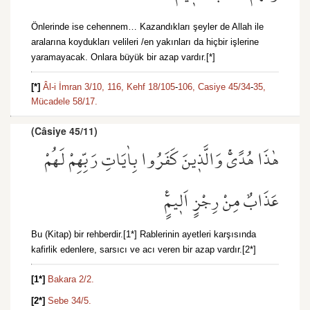
Önlerinde ise cehennem… Kazandıkları şeyler de Allah ile
aralarına koydukları velileri /en yakınları da hiçbir işlerine
yaramayacak. Onlara büyük bir azap vardır.[*]
[*]
Âl-i İmran 3/10,
116,
Kehf 18/105
-
106,
Casiye 45/34
-
35,
Mücadele 58/17.
(Câsiye 45/11)
هٰذَا هُدًىۚ وَالَّذ۪ينَ كَفَرُوا بِاٰيَاتِ رَبِّهِمْ لَهُمْ
عَذَابٌ مِنْ رِجْزٍ اَل۪يمٍ۟
Bu (Kitap) bir rehberdir.[1*] Rablerinin ayetleri karşısında
kafirlik edenlere, sarsıcı ve acı veren bir azap vardır.[2*]
[1*]
Bakara 2/2.
[2*]
Sebe 34/5.