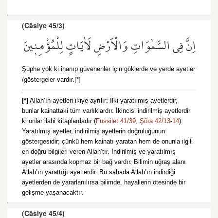
(Câsiye 45/3)
اِنَّ فِي السَّمٰوَاتِ وَالْاَرْضِ لَاٰيَاتٍ لِلْمُؤْمِن۪ينَ
Şüphe yok ki inanıp güvenenler için göklerde ve yerde ayetler
/göstergeler vardır.[*]
[*]
Allah’ın ayetleri ikiye ayrılır: İlki yaratılmış ayetlerdir,
bunlar kainattaki tüm varlıklardır. İkincisi indirilmiş ayetlerdir
ki onlar ilahi kitaplardadır (
Fussilet 41/39,
Şûra 42/13
-
14
).
Yaratılmış ayetler, indirilmiş ayetlerin doğruluğunun
göstergesidir; çünkü hem kainatı yaratan hem de onunla ilgili
en doğru bilgileri veren Allah’tır. İndirilmiş ve yaratılmış
ayetler arasında kopmaz bir bağ vardır. Bilimin uğraş alanı
Allah’ın yarattığı ayetlerdir. Bu sahada Allah’ın indirdiği
ayetlerden de yararlanılırsa bilimde, hayallerin ötesinde bir
gelişme yaşanacaktır.
(Câsiye 45/4)