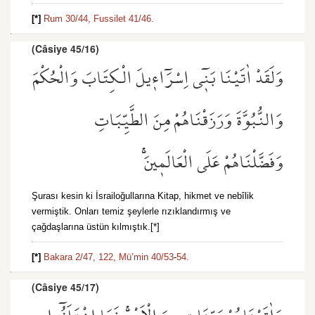
[*]
Rum 30/44,
Fussilet 41/46.
(Câsiye 45/16)
وَلَقَدْ اٰتَيْنَا بَن۪ٓي اِسْرَٓاء۪يلَ الْكِتَابَ وَالْحُكْمَ
وَالنُّبُوَّةَ وَرَزَقْنَاهُمْ مِنَ الطَّيِّبَاتِ
وَفَضَّلْنَاهُمْ عَلَى الْعَالَم۪ينَۚ
Şurası kesin ki İsrailoğullarına Kitap, hikmet ve nebîlik
vermiştik. Onları temiz şeylerle rızıklandırmış ve
çağdaşlarına üstün kılmıştık.[*]
[*]
Bakara 2/47,
122,
Mü’min 40/53
-
54.
(Câsiye 45/17)