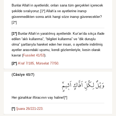
Bunlar Allah’ın ayetleridir, onları sana tüm gerçekleri içerecek
şekilde sıralıyoruz.[1*] Allah’a ve ayetlerine inanıp
güvenmedikten sonra artık hangi söze inanıp güvenecekler?
[2*]
[1*]
Bunlar Allah’ın yaratılmış ayetleridir. Kur’an’da sıkça ifade
edilen “aklı kullanma”, “bilgileri kullanma” ve “dik duruşlu
olma” şartlarıyla hareket eden her insan, o ayetlerle indirilmiş
ayetler arasındaki uyumu, kendi gözlemleriyle, kesin olarak
kavrar (
Fussilet 41/53
).
[2*]
A’raf 7/185,
Mürselat 77/50.
(Câsiye 45/7)
وَيْلٌ لِكُلِّ اَفَّاكٍ اَث۪يمٍۙ
Her günahkar iftiracının vay haline![*]
[*]
Şuara 26/221
-
223.